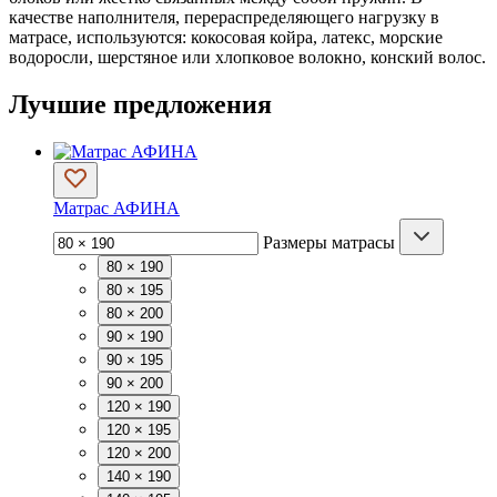
качестве наполнителя, перераспределяющего нагрузку в
матрасе, используются:
кокосовая койра
,
латекс
,
морские
водоросли
,
шерстяное
или
хлопковое волокно
,
конский волос
.
Лучшие предложения
Матрас АФИНА
Размеры матрасы
80 × 190
80 × 195
80 × 200
90 × 190
90 × 195
90 × 200
120 × 190
120 × 195
120 × 200
140 × 190