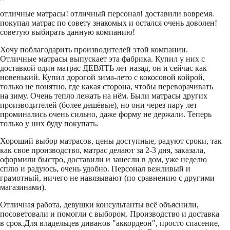
отличные матрасы! отличный персонал! доставили вовремя.
покупал матрас по совету знакомых и остался очень доволен!
советую выбирать данную компанию!
Хочу поблагодарить производителей этой компании.
Отличные матрасы выпускает эта фабрика. Купил у них с
доставкой один матрас ДЕВЯТЬ лет назад, он и сейчас как
новенький. Купил дорогой зима-лето с кокосовой койрой,
только не понятно, где какая сторона, чтобы переворачивать
на зиму. Очень тепло лежать на нём. Были матрасы других
производителей (более дешёвые), но они через пару лет
проминались очень сильно, даже форму не держали. Теперь
только у них буду покупать.
Хороший выбор матрасов, цены доступные, радуют сроки, так
как свое производство, матрас делают за 2-3 дня, заказала,
оформили быстро, доставили и занесли в дом, уже неделю
сплю и радуюсь, очень удобно. Персонал вежливый и
грамотный, ничего не навязывают (по сравнению с другими
магазинами).
Отличная работа, девушки консультанты всё объяснили,
посоветовали и помогли с выбором. Производство и доставка
в срок.Для владельцев диванов "аккордеон", просто спасение,