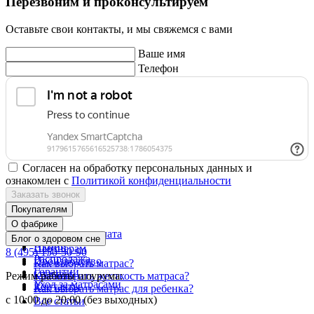
Перезвоним и проконсультируем
Оставьте свои контакты, и мы свяжемся с вами
Ваше имя
Телефон
Согласен на обработку персональных данных и
ознакомлен с
Политикой конфиденциальности
Заказать звонок
Покупателям
О фабрике
Доставка и оплата
Блог о здоровом сне
Акции
Партнерам
8 (495) 150-30-90
Распродажа
Производство
Как выбрать матрас?
Гарантии
Отзывы
Режим работы шоурума:
Как выбрать жесткость матраса?
Уход за матрасами
Контакты
Как выбрать матрас для ребенка?
с 10:00 до 20:00 (без выходных)
Все статьи