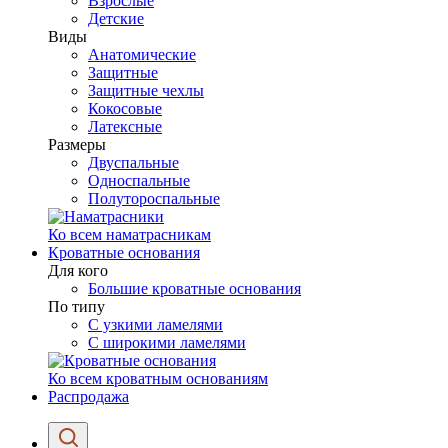
Взрослые
Детские
Виды
Анатомические
Защитные
Защитные чехлы
Кокосовые
Латексные
Размеры
Двуспальные
Односпальные
Полутороспальные
Ко всем наматрасникам
Кроватные основания
Для кого
Большие кроватные основания
По типу
С узкими ламелями
С широкими ламелями
Ко всем кроватным основаниям
Распродажа