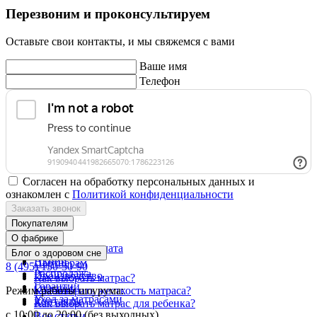
Перезвоним и проконсультируем
Оставьте свои контакты, и мы свяжемся с вами
Ваше имя
Телефон
Согласен на обработку персональных данных и
ознакомлен с
Политикой конфиденциальности
Заказать звонок
Покупателям
О фабрике
Доставка и оплата
Блог о здоровом сне
Акции
Партнерам
8 (495) 150-30-90
Распродажа
Производство
Как выбрать матрас?
Гарантии
Отзывы
Режим работы шоурума:
Как выбрать жесткость матраса?
Уход за матрасами
Контакты
Как выбрать матрас для ребенка?
с 10:00 до 20:00 (без выходных)
Все статьи