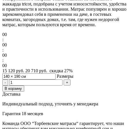
жаккарда tricot, подобрана с учетом износостойкости, удобства
и практичности в использовании. Матрас популярен и хорошо
зарекомендовал себя в применении на даче, в гостевых
комнатах, загородных домах, т.е. там, где нужен недорогой
матрас, которым пользуются время от времени.
00
:
00
:
00
:
00
15 120 руб.
20 710 руб.
скидка
27%
Размеры
-
+
В корзину
Доставка
Индивидуальный подход, уточнять у менеджера
Гарантия 18 месяцев
Команда ООО “Торбеевские матрасы“ гарантирует, что наши
матрасы обеспечат вам максимально комфортный сон и