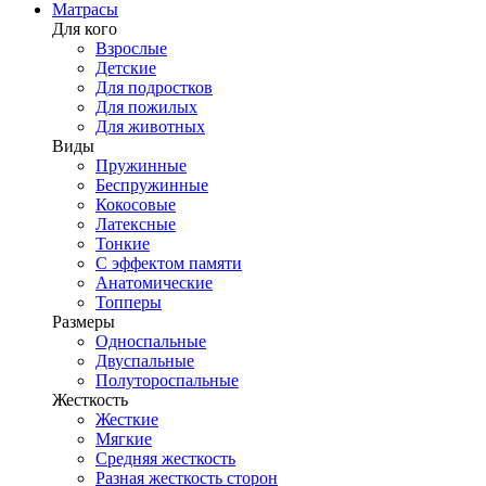
Матрасы
Для кого
Взрослые
Детские
Для подростков
Для пожилых
Для животных
Виды
Пружинные
Беспружинные
Кокосовые
Латексные
Тонкие
С эффектом памяти
Анатомические
Топперы
Размеры
Односпальные
Двуспальные
Полутороспальные
Жесткость
Жесткие
Мягкие
Средняя жесткость
Разная жесткость сторон